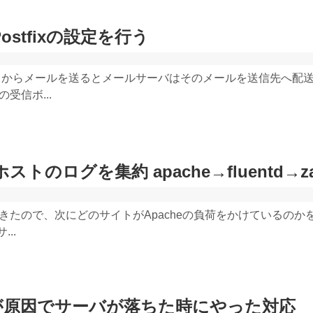
stfixの設定を行う
トからメールを送るとメールサーバはそのメールを送信先へ配
受信ボ...
のログを集約 apache→fluentd→za
きたので、次にどのサイトがApacheの負荷をかけているのか
..
メモリが原因でサーバが落ちた時にやった対応