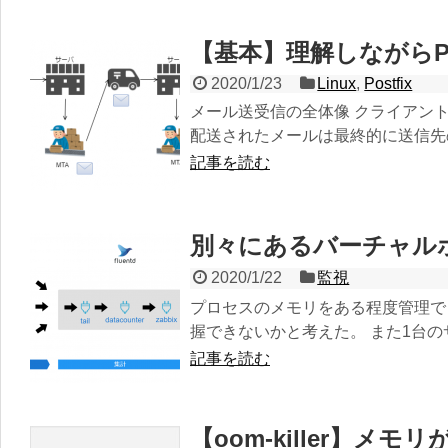
【基本】理解しながらPo
2020/1/23
Linux
,
Postfix
メール送受信の全体像 クライアン
配送されたメールは最終的に送信先の
記事を読む
別々にあるバーチャルホスト
2020/1/22
監視
プロセスのメモリをある程度管理で
握できないかと考えた。 また1台のサ.
記事を読む
【oom-killer】