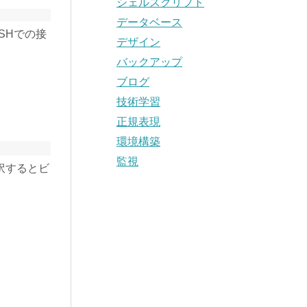
シェルスクリプト
データベース
SHでの接
デザイン
バックアップ
ブログ
技術学習
正規表現
環境構築
監視
直訳するとビ