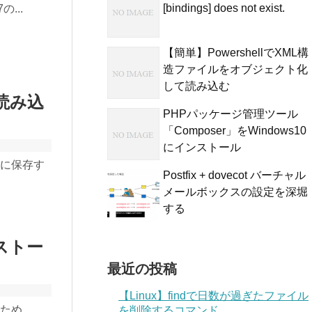
[bindings] does not exist.
の...
【簡単】PowershellでXML構
造ファイルをオブジェクト化
して読み込む
て読み込
PHPパッケージ管理ツール
「Composer」をWindows10
にインストール
ルに保存す
Postfix + dovecot バーチャル
メールボックスの設定を深堀
する
ンストー
最近の投稿
【Linux】findで日数が過ぎたファイル
るため
を削除するコマンド