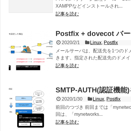
XAMPPなどインストールされ...
記事を読む
Postfix + dov
2020/2/1
Linux
,
Postfix
メールサーバは、配送先を1つのド
きます。指定された配送先のドメイン
記事を読む
SMTP-AUTH(認証機能)
2020/1/30
Linux
,
Postfix
前回のつづき 前回までは「myne
回は、「mynetworks...
記事を読む