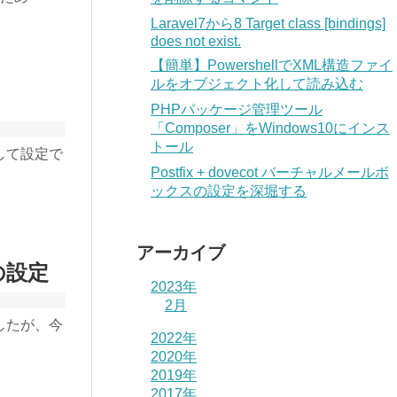
Laravel7から8 Target class [bindings]
does not exist.
【簡単】PowershellでXML構造ファイ
ルをオブジェクト化して読み込む
PHPパッケージ管理ツール
「Composer」をWindows10にインス
トール
して設定で
Postfix + dovecot バーチャルメールボ
ックスの設定を深堀する
アーカイブ
 の設定
2023年
2月
したが、今
2022年
2020年
2019年
2017年