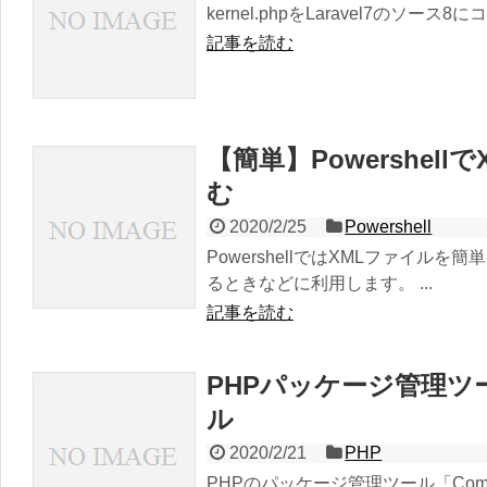
kernel.phpをLaravel7のソース8
記事を読む
【簡単】Powershe
む
2020/2/25
Powershell
PowershellではXMLファイ
るときなどに利用します。 ...
記事を読む
PHPパッケージ管理ツール
ル
2020/2/21
PHP
PHPのパッケージ管理ツール「Comp